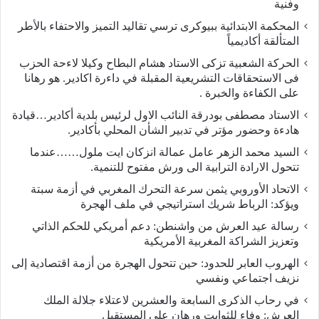
وفنية
المحكمة الابتدائية ببيوكرى ترسي تقاليد التميز والاحتفاء بالأطر
المتألقة أكاديمياً
الحركة الشعبية تزكى الاستاد هشام البطاح وكيلا لاءحة الحزب
فى الاستحقاقات التشريعية المقبلة في داءرة اكادير. هو رهانا
على الكفاءة والخبرة .
الاستاد مصطفى بودرقة النائب الاول لرئيس بلدية أكادير…قيادة
هادءة وحضور مؤتر في تدبير الشأن المحلي بأكادير.
السيد محمد الزهر عامل عمالة انزكان ايت ملول……عندما
تتحول الارادة الترابية الى ورش مفتوح للتنمية.
الاتحاد الأوروبي يثمن سرعة التحرك المغربي في أزمة سبتة
ويؤكد: الرباط شريك استراتيجي في ملف الهجرة
رسالة عيد العرش من واشنطن: دعم أمريكي للحكم الذاتي
وتعزيز الشراكة المغربية الأمريكية
​الهروب العابر للحدود: حين تتحول الهجرة من أزمة اقتصادية إلى
نزيف اجتماعي ونفسي
في رحاب الذكرى السابعة والعشرين لاعتلاء جلالة الملك
العرش: وفاء للثوابت ورهان على المستقبل