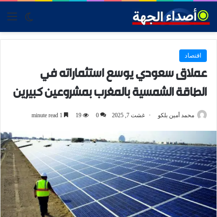
tch skin
nu
اقتصاد
عملاق سعودي يوسع استثماراته في
الطاقة الشمسية بالمغرب بمشروعين كبيرين
محمد أمين بلكو
غشت 7, 2025
0
19
1 minute read