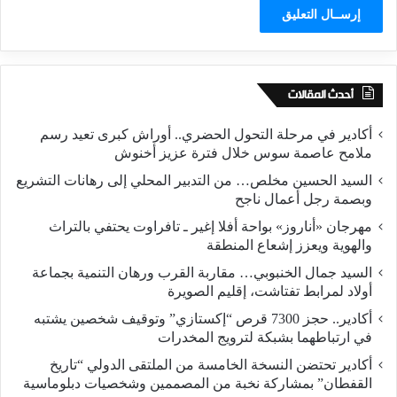
أحدث المقالات
أكادير في مرحلة التحول الحضري.. أوراش كبرى تعيد رسم
ملامح عاصمة سوس خلال فترة عزيز أخنوش
السيد الحسين مخلص… من التدبير المحلي إلى رهانات التشريع
وبصمة رجل أعمال ناجح
مهرجان «أناروز» بواحة أفلا إغير ـ تافراوت يحتفي بالتراث
والهوية ويعزز إشعاع المنطقة
السيد جمال الخنبوبي… مقاربة القرب ورهان التنمية بجماعة
أولاد لمرابط تفتاشت، إقليم الصويرة
أكادير.. حجز 7300 قرص “إكستازي” وتوقيف شخصين يشتبه
في ارتباطهما بشبكة لترويج المخدرات
أكادير تحتضن النسخة الخامسة من الملتقى الدولي “تاريخ
القفطان” بمشاركة نخبة من المصممين وشخصيات دبلوماسية