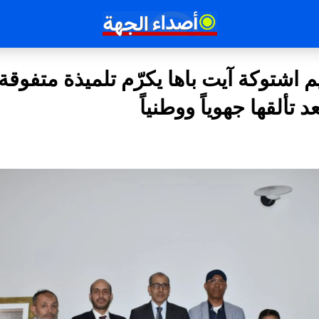
م اشتوكة آيت باها يكرّم تلميذة متفوق
 تألقها جهوياً ووطنياً