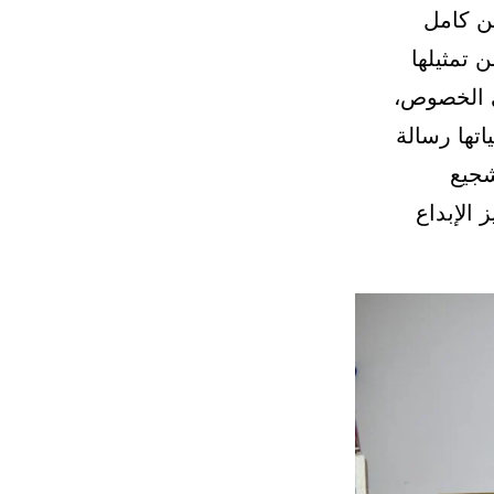
ن كامل
 تمثيلها
ى الخصوص،
اتها رسالة
شجيع
 الإبداع