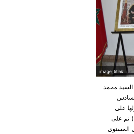
#image_title
 السيد محمد
السادس
ها على
) تم على
 المستوى