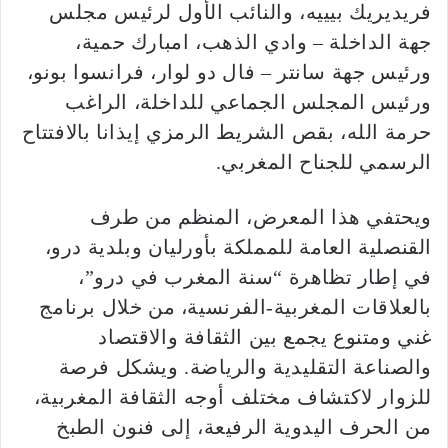
فريديريك بيييه، والنائب الأول لرئيس مجلس
جهة الداخلة – وادي الذهب، امبارك حمية،
ورئيس جهة سانتر – فال دو لوار، فرانسوا بونو،
ورئيس المجلس الجماعي للداخلة، الراغب
حرمة الله، بقص الشريط الرمزي إيذانا بالافتتاح
الرسمي للجناح المغربي.
ويحتفي هذا المعرض، المنظم من طرف
القنصلية العامة للمملكة بأورليان وبلدية درو،
في إطار تظاهرة “سنة المغرب في درو”،
بالعلاقات المغربية-الفرنسية، من خلال برنامج
غني ومتنوع يجمع بين الثقافة والاقتصاد
والصناعة التقليدية والرياضة. ويشكل فرصة
للزوار لاكتشاف مختلف أوجه الثقافة المغربية،
من الحرف اليدوية الرفيعة، إلى فنون الطبخ