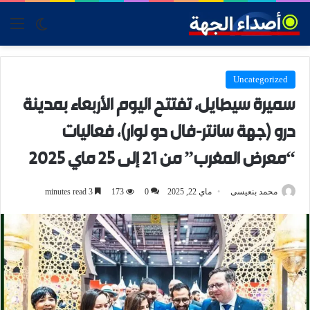
tch skin
nu
Uncategorized
سميرة سيطايل، تفتتح اليوم الأربعاء بمدينة
درو (جهة سانتر-فال دو لوار)، فعاليات
“معرض المغرب” من 21 إلى 25 ماي 2025
محمد بنعيسى
ماي 22, 2025
0
173
3 minutes read