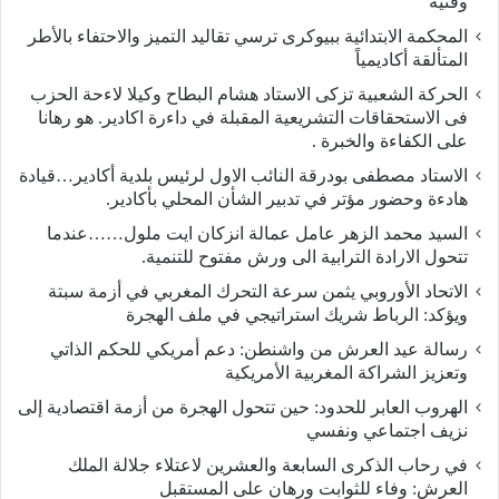
وفنية
المحكمة الابتدائية ببيوكرى ترسي تقاليد التميز والاحتفاء بالأطر
المتألقة أكاديمياً
الحركة الشعبية تزكى الاستاد هشام البطاح وكيلا لاءحة الحزب
فى الاستحقاقات التشريعية المقبلة في داءرة اكادير. هو رهانا
على الكفاءة والخبرة .
الاستاد مصطفى بودرقة النائب الاول لرئيس بلدية أكادير…قيادة
هادءة وحضور مؤتر في تدبير الشأن المحلي بأكادير.
السيد محمد الزهر عامل عمالة انزكان ايت ملول……عندما
تتحول الارادة الترابية الى ورش مفتوح للتنمية.
الاتحاد الأوروبي يثمن سرعة التحرك المغربي في أزمة سبتة
ويؤكد: الرباط شريك استراتيجي في ملف الهجرة
رسالة عيد العرش من واشنطن: دعم أمريكي للحكم الذاتي
وتعزيز الشراكة المغربية الأمريكية
​الهروب العابر للحدود: حين تتحول الهجرة من أزمة اقتصادية إلى
نزيف اجتماعي ونفسي
في رحاب الذكرى السابعة والعشرين لاعتلاء جلالة الملك
العرش: وفاء للثوابت ورهان على المستقبل