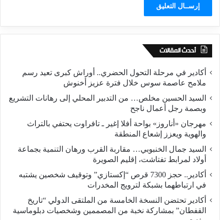
أحدث المقالات
أكادير في مرحلة التحول الحضري.. أوراش كبرى تعيد رسم
ملامح عاصمة سوس خلال فترة عزيز أخنوش
السيد الحسين مخلص… من التدبير المحلي إلى رهانات التشريع
وبصمة رجل أعمال ناجح
مهرجان «أناروز» بواحة أفلا إغير ـ تافراوت يحتفي بالتراث
والهوية ويعزز إشعاع المنطقة
السيد جمال الخنبوبي… مقاربة القرب ورهان التنمية بجماعة
أولاد لمرابط تفتاشت، إقليم الصويرة
أكادير.. حجز 7300 قرص “إكستازي” وتوقيف شخصين يشتبه
في ارتباطهما بشبكة لترويج المخدرات
أكادير تحتضن النسخة الخامسة من الملتقى الدولي “تاريخ
القفطان” بمشاركة نخبة من المصممين وشخصيات دبلوماسية