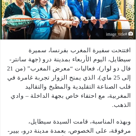
#image_title
افتتحت سفيرة المغرب بفرنسا، سميرة
سيطايل، اليوم الأربعاء بمدينة درو (جهة سانتر-
فال دو لوار)، فعاليات “معرض المغرب” (من 21
إلى 25 ماي)، الذي يمنح الزوار تجربة غامرة في
قلب الصناعة التقليدية والمطبخ والتقاليد
المغربية، مع احتفاء خاص بجهة الداخلة – وادي
الذهب.
وبهذه المناسبة، قامت السيدة سيطايل،
مرفوقة، على الخصوص، بعمدة مدينة درو، بيير-