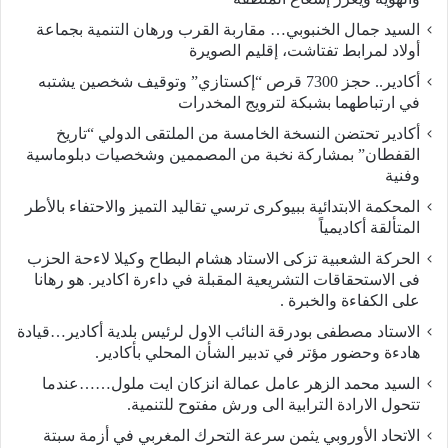
السيد جمال الخنبوبي… مقاربة القرب ورهان التنمية بجماعة
أولاد لمرابط تفتاشت، إقليم الصويرة
أكادير.. حجز 7300 قرص “إكستازي” وتوقيف شخصين يشتبه
في ارتباطهما بشبكة لترويج المخدرات
أكادير تحتضن النسخة الخامسة من الملتقى الدولي “تاريخ
القفطان” بمشاركة نخبة من المصممين وشخصيات دبلوماسية
وفنية
المحكمة الابتدائية ببيوكرى ترسي تقاليد التميز والاحتفاء بالأطر
المتألقة أكاديمياً
الحركة الشعبية تزكى الاستاد هشام البطاح وكيلا لاءحة الحزب
فى الاستحقاقات التشريعية المقبلة في داءرة اكادير. هو رهانا
على الكفاءة والخبرة .
الاستاد مصطفى بودرقة النائب الاول لرئيس بلدية أكادير…قيادة
هادءة وحضور مؤتر في تدبير الشأن المحلي بأكادير.
السيد محمد الزهر عامل عمالة انزكان ايت ملول……عندما
تتحول الارادة الترابية الى ورش مفتوح للتنمية.
الاتحاد الأوروبي يثمن سرعة التحرك المغربي في أزمة سبتة