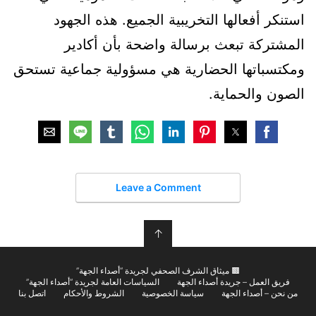
استنكر أفعالها التخريبية الجميع. هذه الجهود
المشتركة تبعث برسالة واضحة بأن أكادير
ومكتسباتها الحضارية هي مسؤولية جماعية تستحق
الصون والحماية.
Leave a Comment
↑
🟫 ميثاق الشرف الصحفي لجريدة “أصداء الجهة”
فريق العمل – جريدة أصداء الجهة
السياسات العامة لجريدة “أصداء الجهة”
من نحن – أصداء الجهة
سياسة الخصوصية
الشروط والأحكام
اتصل بنا