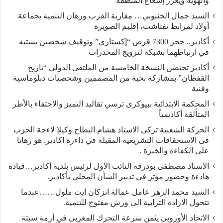
والهوية ويعزز إشعاع المنطقة
السيد جمال الخنبوبي… مقاربة القرب ورهان التنمية بجماعة
أولاد لمرابط تفتاشت، إقليم الصويرة
أكادير.. حجز 7300 قرص “إكستازي” وتوقيف شخصين يشتبه
في ارتباطهما بشبكة لترويج المخدرات
أكادير تحتضن النسخة الخامسة من الملتقى الدولي “تاريخ
القفطان” بمشاركة نخبة من المصممين وشخصيات دبلوماسية
وفنية
المحكمة الابتدائية ببيوكرى ترسي تقاليد التميز والاحتفاء بالأطر
المتألقة أكاديمياً
الحركة الشعبية تزكى الاستاد هشام البطاح وكيلا لاءحة الحزب
فى الاستحقاقات التشريعية المقبلة في داءرة اكادير. هو رهانا
على الكفاءة والخبرة .
الاستاد مصطفى بودرقة النائب الاول لرئيس بلدية أكادير…قيادة
هادءة وحضور مؤتر في تدبير الشأن المحلي بأكادير.
السيد محمد الزهر عامل عمالة انزكان ايت ملول……عندما
تتحول الارادة الترابية الى ورش مفتوح للتنمية.
الاتحاد الأوروبي يثمن سرعة التحرك المغربي في أزمة سبتة