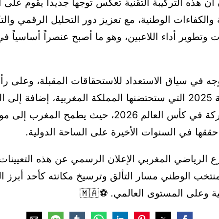
أن هذه التركيبة التقنية تعكس توجهاً جديداً يقوم على 
ة والكفاءات الوطنية، مع تعزيز دور التحليل الرقمي وال
ات وتطوير أداء اللاعبين، وهو ما أصبح عنصراً أساسياً ف
وجه في سياق الاستعداد للاستحقاقات المقبلة، وعلى ر
الأمم الإفريقية 2025 التي ستحتضنها المملكة المغربية، إضافة إلى
المبكر للمشاركة في كأس العالم 2026، حيث يطمح المغر
ي حققها في السنوات الأخيرة على الساحة الدولية.
ع الرياضي المغربي الإعلان الرسمي عن هذه التعيينا
نتخب الوطني مسار التألق وترسيخ مكانته كأحد أبرز ا
ية وعلى المستوى العالمي. ⚽🇲🇦