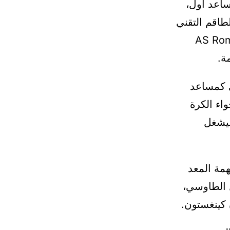
بي المدرب البرتغالي João Sacramento كمساعد أول،
طاقم التقني
José Mourinho في عدة أندية أوروبية، من بينها AS Roma
ي كمساعد
اء الكرة
ليشغل
همة المعد
ل الطاوسي،
 كينغستون.