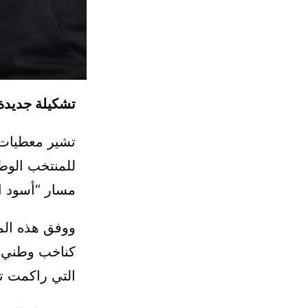
تشكيلة جديدة 
تشير معطيات م
للمنتخب الوطن
مسار “أسود ال
ووفق هذه الم
كناخب وطني، 
التي راكمت ت