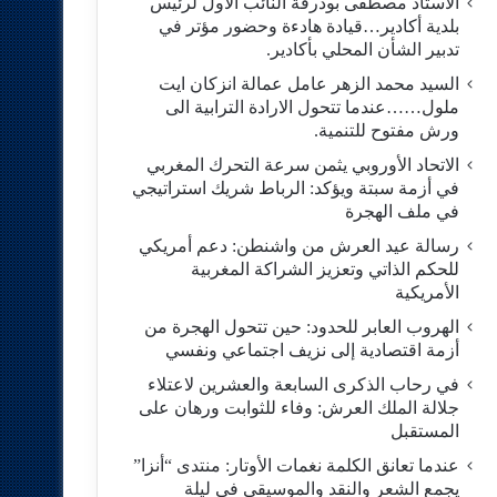
الاستاد مصطفى بودرقة النائب الاول لرئيس
بلدية أكادير…قيادة هادءة وحضور مؤتر في
تدبير الشأن المحلي بأكادير.
السيد محمد الزهر عامل عمالة انزكان ايت
ملول……عندما تتحول الارادة الترابية الى
ورش مفتوح للتنمية.
الاتحاد الأوروبي يثمن سرعة التحرك المغربي
في أزمة سبتة ويؤكد: الرباط شريك استراتيجي
في ملف الهجرة
رسالة عيد العرش من واشنطن: دعم أمريكي
للحكم الذاتي وتعزيز الشراكة المغربية
الأمريكية
​الهروب العابر للحدود: حين تتحول الهجرة من
أزمة اقتصادية إلى نزيف اجتماعي ونفسي
في رحاب الذكرى السابعة والعشرين لاعتلاء
جلالة الملك العرش: وفاء للثوابت ورهان على
المستقبل
​عندما تعانق الكلمة نغمات الأوتار: منتدى “أنزا”
يجمع الشعر والنقد والموسيقى في ليلة