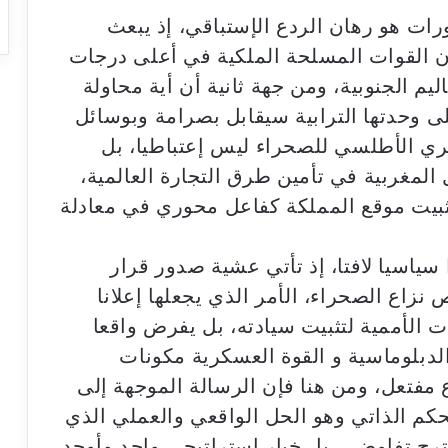
رات هو رهان الردع الإستباقي، إذ يبعث
ن القوات المسلحة الملكية في أعلى درجات
ليم الجنوبية، ومن جهة ثانية أن أية محاولة
 وحدتها الترابية سيقابل بصرامة وبوسائل
حري الأطلسي للصحراء ليس إعتباطيا، بل
المغربية في تأمين طرق التجارة العالمية،
تثبيت موقع المملكة كفاعل محوري في معادلة
ياسيا لافتا، إذ تأتي عشية صدور قرار
زاع الصحراء، الأمر الذي يجعلها إعلانا
ت الأممية لتثبيت سيادته، بل يفرض واقعا
الدبلوماسية و القوة العسكرية مكونات
 مفتعل، ومن هنا فإن الرسالة الموجهة إلى
كم الذاتي وهو الحل الواقعي والعملي الذي
رح تفاوضي، بل خيار إستراتيجي واحد وأوحد