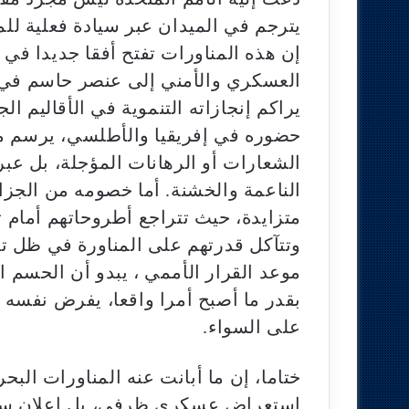
يترجم في الميدان عبر سيادة فعلية ل
إن هذه المناورات تفتح أفقا جديدا في 
العسكري والأمني إلى عنصر حاسم في ت
يراكم إنجازاته التنموية في الأقاليم ال
حضوره في إفريقيا والأطلسي، يرسم معا
الشعارات أو الرهانات المؤجلة، بل عبر
الناعمة والخشنة. أما خصومه من الجزائ
متزايدة، حيث تتراجع أطروحاتهم أمام ت
وتتآكل قدرتهم على المناورة في ظل ت
موعد القرار الأممي ، يبدو أن الحسم ا
بقدر ما أصبح أمرا واقعا، يفرض نفسه
على السواء.
ختاما، إن ما أبانت عنه المناورات الب
استعراض عسكري ظرفي، بل إعلان سي