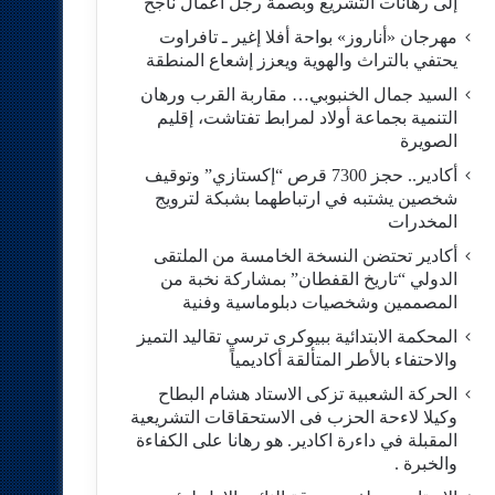
إلى رهانات التشريع وبصمة رجل أعمال ناجح
مهرجان «أناروز» بواحة أفلا إغير ـ تافراوت
يحتفي بالتراث والهوية ويعزز إشعاع المنطقة
السيد جمال الخنبوبي… مقاربة القرب ورهان
التنمية بجماعة أولاد لمرابط تفتاشت، إقليم
الصويرة
أكادير.. حجز 7300 قرص “إكستازي” وتوقيف
شخصين يشتبه في ارتباطهما بشبكة لترويج
المخدرات
أكادير تحتضن النسخة الخامسة من الملتقى
الدولي “تاريخ القفطان” بمشاركة نخبة من
المصممين وشخصيات دبلوماسية وفنية
المحكمة الابتدائية ببيوكرى ترسي تقاليد التميز
والاحتفاء بالأطر المتألقة أكاديمياً
الحركة الشعبية تزكى الاستاد هشام البطاح
وكيلا لاءحة الحزب فى الاستحقاقات التشريعية
المقبلة في داءرة اكادير. هو رهانا على الكفاءة
والخبرة .