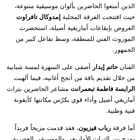
الذين أمتعوا الحاضرين بألوان موسيقية متنوعة،
حيث افتتحت الفرقة المحلية
إمدوكال تافراوت
العروض بإيقاعات أمازيغية أصيلة، استحضرت
الموروث الفني للمنطقة، وسط تفاعل كبير من
الجمهور.
الفنان
حاتم إيدار
أضفى على السهرة لمسة شبابية
من خلال تقديم باقة من أنجح أغانيه، فيما ألهبت
الرايسة فاطمة تبعمرانت
مشاعر الحاضرين بتراث
أمازيغي أصيل وأداء قوي يكرّس مكانتها كأيقونة
فنية وطنية.
أما فرقة
رباب فيزيون
، فقد قدمت مزيجاً فريداً
يمزج بين التراث الأمازيغي والموسيقى العصرية،