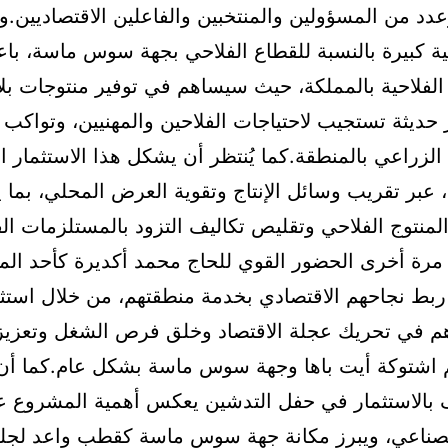
دد من المسؤولين والمنتخبين والفاعلين الاقتصاديين.
 كبيرة بالنسبة للقطاع الفلاحي بجهة سوس ماسة، باعت
الفلاحية بالمملكة، حيث سيساهم في توفير منتوجات بلا
ر حديثة تستجيب لاحتياجات الفلاحين والمهنيين، وتواكب 
الزراعي بالمنطقة.كما يُنتظر أن يشكل هذا الاستثمار 
، عبر تقريب وسائل الإنتاج وتقوية العرض المحلي، بما
لمنتوج الفلاحي وتقليص تكاليف التزود بالمستلزمات الف
مرة أخرى الحضور القوي للحاج محمد أكديرة كأحد الم
 ربط نجاحهم الاقتصادي بخدمة منطقتهم، من خلال استث
م في تحريك عجلة الاقتصاد وخلق فرص الشغل وتعزيز ا
يم اشتوكة أيت باها وجهة سوس ماسة بشكل عام.كما أ
ف بالاستثمار في حفل التدشين يعكس أهمية المشروع 
لصناعي، ويبرز مكانة جهة سوس ماسة كقطب واعد لج