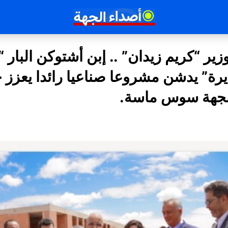
ير “كريم زيدان” .. إبن أشتوكن البار “
رة” يدشن مشروعا صناعيا رائدا يعزز 
 بجهة سوس ماسة.