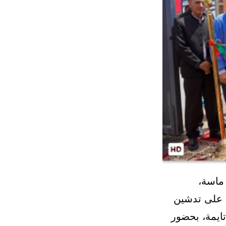
ماسة،
ة على تدشين
تايمة، بحضور