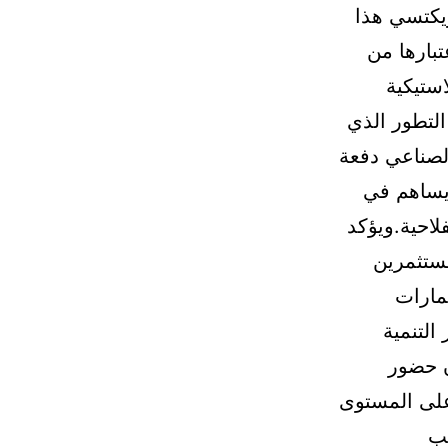
ويكتسي هذا
بارها من
ستيكية
التطور الذي
الصناعي دفعة
 يساهم في
لاحية.ويؤكد
ستثمرين
مارات
لتنمية
ن حضور
على المستوى
لب