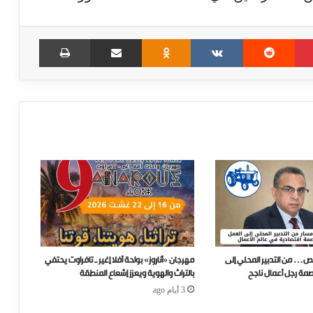
Print
Share via Email
Odnoklassniki
VKontakte
Reddit
Pinterest
ص… من التدبير المحلي إلى
مهرجان «أناروز» بواحة أفلا إغير ـ تافراوت يحتفي
صمة رجل أعمال ناجح
بالتراث والهوية ويعزز إشعاع المنطقة
3 أيام ago