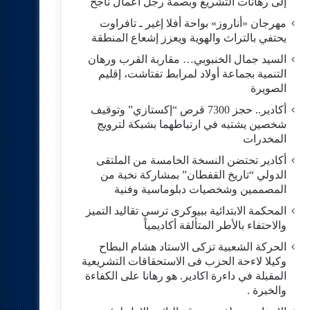
إلى رهانات التشريع وبصمة رجل أعمال ناجح
مهرجان «أناروز» بواحة أفلا إغير ـ تافراوت
يحتفي بالتراث والهوية ويعزز إشعاع المنطقة
السيد جمال الخنبوبي… مقاربة القرب ورهان
التنمية بجماعة أولاد لمرابط تفتاشت، إقليم
الصويرة
أكادير.. حجز 7300 قرص “إكستازي” وتوقيف
شخصين يشتبه في ارتباطهما بشبكة لترويج
المخدرات
أكادير تحتضن النسخة الخامسة من الملتقى
الدولي “تاريخ القفطان” بمشاركة نخبة من
المصممين وشخصيات دبلوماسية وفنية
المحكمة الابتدائية ببيوكرى ترسي تقاليد التميز
والاحتفاء بالأطر المتألقة أكاديمياً
الحركة الشعبية تزكى الاستاد هشام البطاح
وكيلا لاءحة الحزب فى الاستحقاقات التشريعية
المقبلة في داءرة اكادير. هو رهانا على الكفاءة
والخبرة .