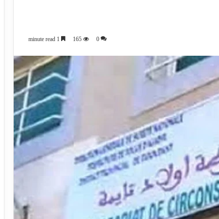
1 minute read
165
0