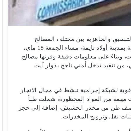
تنسيق والجاهزية بين مختلف المصالح
الأمنية، تمكنت عناصر الشرطة القضائية بمدينة أولاد تايمة، مساء الجمعة 15 ماي،
، وبناءً على معلومات دقيقة وفرتها مصالح
ي، من تنفيذ تدخل أمني ناجح بدوار آيت
وية لشبكة إجرامية تنشط في مجال الاتجار
مهمة من المواد المحظورة، شملت طناً
 ونصف طن من مخدر الحشيش، إضافة إلى حجز
يات نقل وترويج المخدرات.