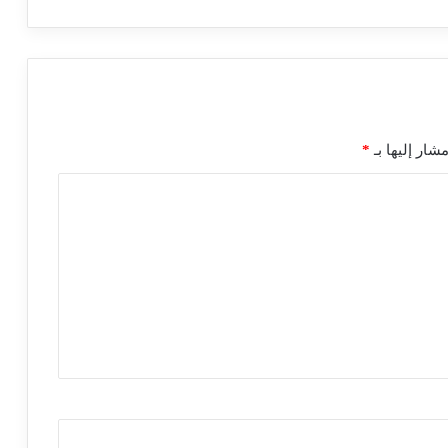
شار إليها بـ
*