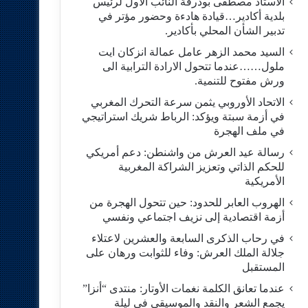
الاستاد مصطفى بودرقة النائب الاول لرئيس
بلدية أكادير…قيادة هادءة وحضور مؤتر في
تدبير الشأن المحلي بأكادير.
السيد محمد الزهر عامل عمالة انزكان ايت
ملول……عندما تتحول الارادة الترابية الى
ورش مفتوح للتنمية.
الاتحاد الأوروبي يثمن سرعة التحرك المغربي
في أزمة سبتة ويؤكد: الرباط شريك استراتيجي
في ملف الهجرة
رسالة عيد العرش من واشنطن: دعم أمريكي
للحكم الذاتي وتعزيز الشراكة المغربية
الأمريكية
​الهروب العابر للحدود: حين تتحول الهجرة من
أزمة اقتصادية إلى نزيف اجتماعي ونفسي
في رحاب الذكرى السابعة والعشرين لاعتلاء
جلالة الملك العرش: وفاء للثوابت ورهان على
المستقبل
​عندما تعانق الكلمة نغمات الأوتار: منتدى “أنزا”
يجمع الشعر والنقد والموسيقى في ليلة