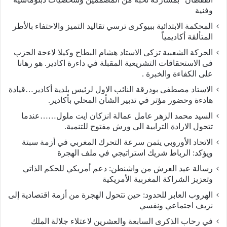
وفنية
المحكمة الابتدائية ببيوكرى ترسي تقاليد التميز والاحتفاء بالأطر
المتألقة أكاديمياً
الحركة الشعبية تزكى الاستاد هشام البطاح وكيلا لاءحة الحزب
فى الاستحقاقات التشريعية المقبلة في داءرة اكادير. هو رهانا
على الكفاءة والخبرة .
الاستاد مصطفى بودرقة النائب الاول لرئيس بلدية أكادير…قيادة
هادءة وحضور مؤتر في تدبير الشأن المحلي بأكادير.
السيد محمد الزهر عامل عمالة انزكان ايت ملول……عندما
تتحول الارادة الترابية الى ورش مفتوح للتنمية.
الاتحاد الأوروبي يثمن سرعة التحرك المغربي في أزمة سبتة
ويؤكد: الرباط شريك استراتيجي في ملف الهجرة
رسالة عيد العرش من واشنطن: دعم أمريكي للحكم الذاتي
وتعزيز الشراكة المغربية الأمريكية
​الهروب العابر للحدود: حين تتحول الهجرة من أزمة اقتصادية إلى
نزيف اجتماعي ونفسي
في رحاب الذكرى السابعة والعشرين لاعتلاء جلالة الملك