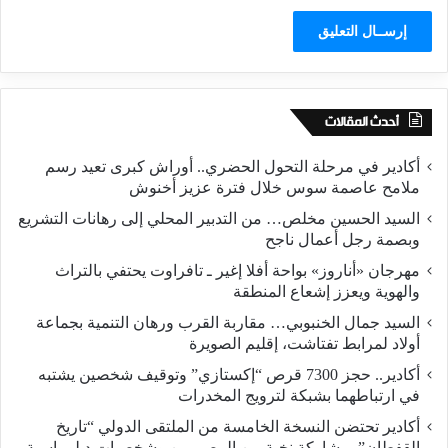
أحدث المقالات
أكادير في مرحلة التحول الحضري.. أوراش كبرى تعيد رسم
ملامح عاصمة سوس خلال فترة عزيز أخنوش
السيد الحسين مخلص… من التدبير المحلي إلى رهانات التشريع
وبصمة رجل أعمال ناجح
مهرجان «أناروز» بواحة أفلا إغير ـ تافراوت يحتفي بالتراث
والهوية ويعزز إشعاع المنطقة
السيد جمال الخنبوبي… مقاربة القرب ورهان التنمية بجماعة
أولاد لمرابط تفتاشت، إقليم الصويرة
أكادير.. حجز 7300 قرص “إكستازي” وتوقيف شخصين يشتبه
في ارتباطهما بشبكة لترويج المخدرات
أكادير تحتضن النسخة الخامسة من الملتقى الدولي “تاريخ
القفطان” بمشاركة نخبة من المصممين وشخصيات دبلوماسية