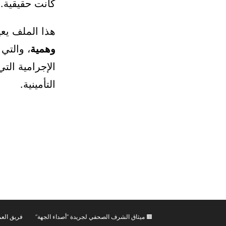
كانت حقيقية.
هذا الملف يعي
وهمية
، والتي
الإجرامية ال
التأمينية.
🟫 ميثاق الشرف الصحفي لجريدة “أصداء الجهة”
فريق العم