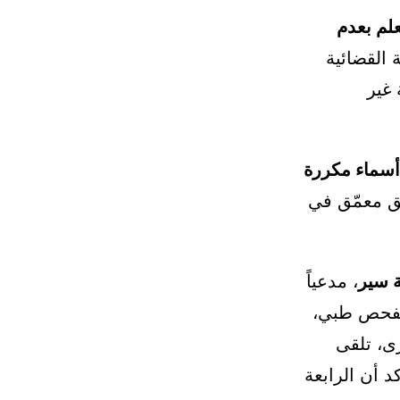
علم بعدم
القضائية
غير
أسماء مكررة
ق معمّق في
ة سير
، مدعياً
فحص طبي،
ى، تلقى
كد أن الرابعة