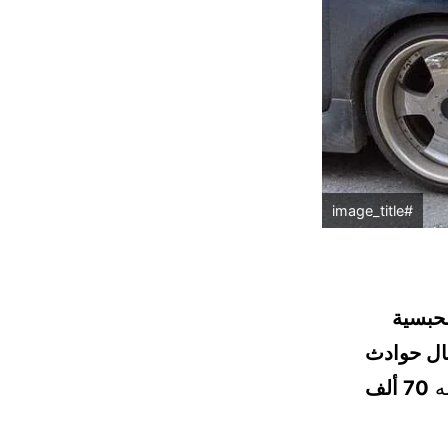
#image_title
لحبسية
ال حوادث
مه
70 ألف