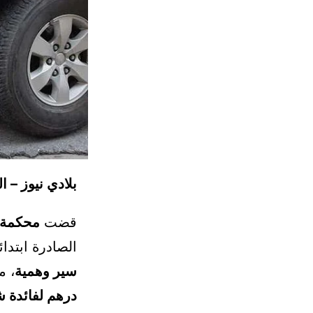
بلادي نيوز – ا
قضت
محكمة ا
الصادرة ابتد
سير وهمية
، م
درهم لفائدة ش