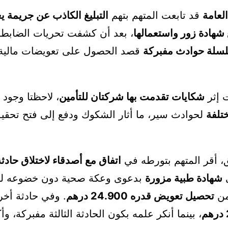
العامة
قد تابعت المتهم بتهم
التبليغ الكاذب عن جريمة ي
شهادة زور واستعمالها
، بعد أن كشفت تحريات الضابطة 
سلة حوادث مفبركة
قصد الحصول على تعويضات مالية 
ت إثر
شكايات تقدمت بها شركتان للتأمين
، لاحظتا وجود
تلفة
لحوادث سير، ما أثار الشكوك ودفع إلى فتح تحقي
، أقر المتهم بتورطه في
اتفاق مع أصدقاء لاختلاق حادث
ى
شهادة طبية مزورة
بدعوى وعكة صحية دون خضوعه ل
من
تحصيل تعويض قدره 24.900 درهم
. وفي حادثة أخر
، بينما أنكر علمه بكون الحادثة الثالثة مفبركة، وأ