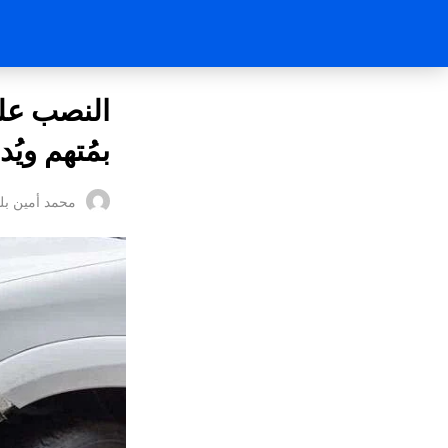
النصب على
بمُتهم وي
محمد أمين بل