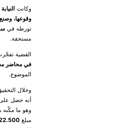
وكانت
النيابة 
وقوعها، وصنع 
تورطه في
سل
مستحقة.
القضية تفجّر
في محاضر مخ
الموضوع.
وخلال التحقيق
أنه حصل عل
وهو ما مكّنه 
مبلغ
22.500 درهم