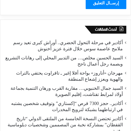
أحدث المقالات
أكادير في مرحلة التحول الحضري.. أوراش كبرى تعيد رسم
ملامح عاصمة سوس خلال فترة عزيز أخنوش
السيد الحسين مخلص… من التدبير المحلي إلى رهانات التشريع
وبصمة رجل أعمال ناجح
مهرجان «أناروز» بواحة أفلا إغير ـ تافراوت يحتفي بالتراث
والهوية ويعزز إشعاع المنطقة
السيد جمال الخنبوبي… مقاربة القرب ورهان التنمية بجماعة
أولاد لمرابط تفتاشت، إقليم الصويرة
أكادير.. حجز 7300 قرص “إكستازي” وتوقيف شخصين يشتبه
في ارتباطهما بشبكة لترويج المخدرات
أكادير تحتضن النسخة الخامسة من الملتقى الدولي “تاريخ
القفطان” بمشاركة نخبة من المصممين وشخصيات دبلوماسية
وفنية