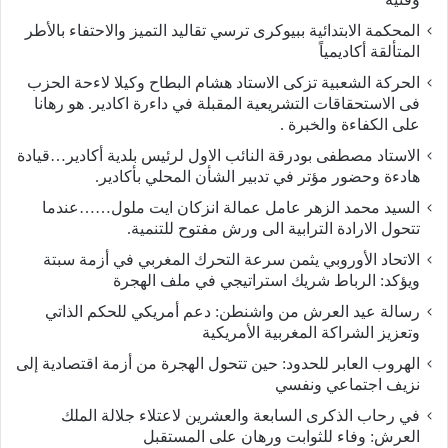
المحكمة الابتدائية ببيوكرى ترسي تقاليد التميز والاحتفاء بالأطر
المتألقة أكاديمياً
الحركة الشعبية تزكى الاستاد هشام البطاح وكيلا لاءحة الحزب
فى الاستحقاقات التشريعية المقبلة في داءرة اكادير. هو رهانا
على الكفاءة والخبرة .
الاستاد مصطفى بودرقة النائب الاول لرئيس بلدية أكادير…قيادة
هادءة وحضور مؤتر في تدبير الشأن المحلي بأكادير.
السيد محمد الزهر عامل عمالة انزكان ايت ملول……عندما
تتحول الارادة الترابية الى ورش مفتوح للتنمية.
الاتحاد الأوروبي يثمن سرعة التحرك المغربي في أزمة سبتة
ويؤكد: الرباط شريك استراتيجي في ملف الهجرة
رسالة عيد العرش من واشنطن: دعم أمريكي للحكم الذاتي
وتعزيز الشراكة المغربية الأمريكية
​الهروب العابر للحدود: حين تتحول الهجرة من أزمة اقتصادية إلى
نزيف اجتماعي ونفسي
في رحاب الذكرى السابعة والعشرين لاعتلاء جلالة الملك
العرش: وفاء للثوابت ورهان على المستقبل