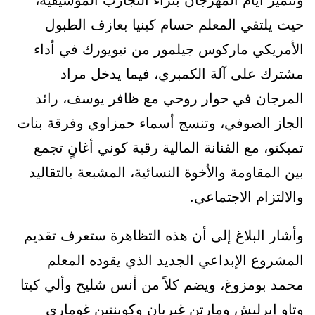
وتتميز أيام المهرجان بثراء التجارب الموسيقية،
حيث يلتقي المعلم حسام كينيا بعازف الطبول
الأمريكي ماركوس جيلمور من نيويورك في أداء
مشترك على آلة الكمبري، فيما يدخل مراد
المرجان في حوار روحي مع ظافر يوسف، رائد
الجاز الصوفي، وتنسج أسماء حمزاوي وفرقة بنات
تمبكتو، مع الفنانة المالية رقية كوني أغانٍ تجمع
بين المقاومة والأخوة النسائية، المشبعة بالتقاليد
والالتزام الاجتماعي.
وأشار البلاغ إلى أن هذه التظاهرة ستعرف تقديم
المشروع الإبداعي الجديد الذي يقوده المعلم
محمد بومزوغ، ويضم كلاً من أنس شليح وألي كيتا
وتاو إيرليش ومارتن غيربان وكوينتين غوماري