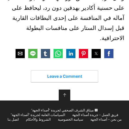
على حسنية أكادير بهدفين دون رد، ليحافظ على
آماله في المنافسة على إحدى البطاقات القارية
قبل إسدال الستار على منافسات البطولة
الاحترافية.
Leave a Comment
↑
🟫 ميثاق الشرف الصحفي لجريدة “أصداء الجهة”
فريق العمل – جريدة أصداء الجهة
السياسات العامة لجريدة “أصداء الجهة”
من نحن – أصداء الجهة
سياسة الخصوصية
الشروط والأحكام
اتصل بنا