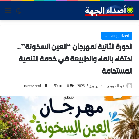
tch skin
nu
Uncategorized
الدورة الثانية لمهرجان “العين السخونة”..
احتفاء بالماء والطبيعة في خدمة التنمية
المستدامة
عبدلله بودي
يوليوز 5, 2026
0
159
1 minute read