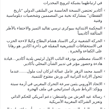
في ارتباطهما بشبكة لترويج المخدرات
أكادير تحتضن النسخة الخامسة من الملتقى الدولي “تاريخ
القفطان” بمشاركة نخبة من المصممين وشخصيات دبلوماسية
وفنية
المحكمة الابتدائية ببيوكرى ترسي تقاليد التميز والاحتفاء بالأطر
المتألقة أكاديمياً
الحركة الشعبية تزكى الاستاد هشام البطاح وكيلا لاءحة الحزب
فى الاستحقاقات التشريعية المقبلة في داءرة اكادير. هو رهانا
على الكفاءة والخبرة .
الاستاد مصطفى بودرقة النائب الاول لرئيس بلدية أكادير…قيادة
هادءة وحضور مؤتر في تدبير الشأن المحلي بأكادير.
السيد محمد الزهر عامل عمالة انزكان ايت ملول……عندما
تتحول الارادة الترابية الى ورش مفتوح للتنمية.
الاتحاد الأوروبي يثمن سرعة التحرك المغربي في أزمة سبتة
ويؤكد: الرباط شريك استراتيجي في ملف الهجرة
رسالة عيد العرش من واشنطن: دعم أمريكي للحكم الذاتي
وتعزيز الشراكة المغربية الأمريكية