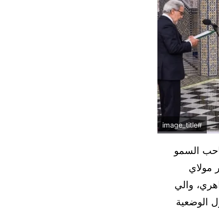
#image_title
احب السمو
 مولاي
اهري، والي
ل الوضعية