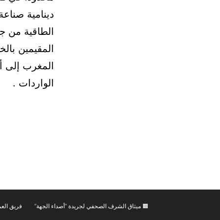
دينامية صناعة
الطاقية من جه
المقيمين بالخ
الواردات .
🟫 ميثاق الشرف الصحفي لجريدة “أصداء الجهة”
فريق العم