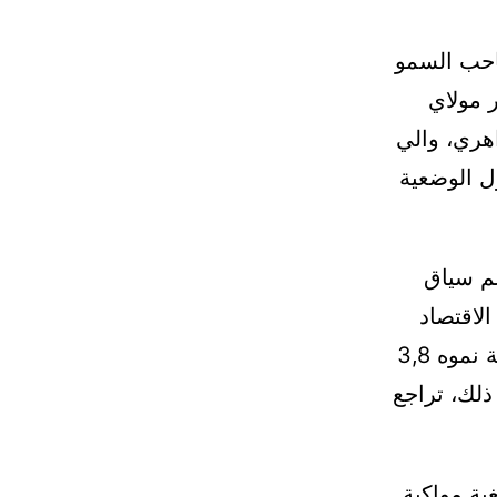
احب السمو
 مولاي
اهري، والي
ل الوضعية
غم سياق
لاقتصاد
الوطني خلال سنة 2024 من تسجيل تحسن ملحوظ، حيث بلغت نسبة نموه 3,8
 مع ذلك، تراجع
ية مواكبة