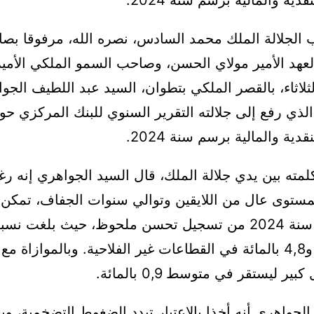
الجلالة الملك محمد السادس، نصره الله، مرفوقا بص
عهد الأمير مولاي الحسن، وصاحب السمو الملكي الأمير
لثلاثاء، بالقصر الملكي بتطوان، السيد عبد اللطيف الجو
لذي رفع إلى جلالته التقرير السنوي للبنك المركزي حو
قدية والمالية برسم سنة 2024.
ته بين يدي جلالة الملك، قال السيد الجواهري إنه ر
ستوى عال من اللايقين وتوالي سنوات الجفاف، تمكن ا
بالمائة إجمالا و4,8 بالمائة في القطاعات غير الفلاحية. وبالموازاة
 ليستقر في متوسط 0,9 بالمائة.
لجواهري أنه أخذا بالاعتبار تبدد الضغوط التضخمية، وبغ