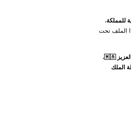
ة للمملكة
،
ذا الملف تحت
ز 🇲🇦
،
ة الملك