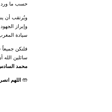
حسب ما ورد 
ويُرتقب أن ي
وإبراز الجهود
سيادة المغرب
فلنكن جميعاً 
سائلين الله أ
محمد السادس 
🤲
اللهم انصر