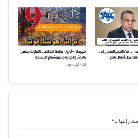
ص… من التدبير المحلي إلى
مهرجان «أناروز» بواحة أفلا إغير ـ تافراوت يحتفي
صمة رجل أعمال ناجح
بالتراث والهوية ويعزز إشعاع المنطقة
3 أيام ago
شار إليها بـ
*