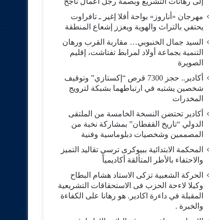
إلى رهانات التشريع وبصمة رجل أعمال ناجح
مهرجان «أناروز» بواحة أفلا إغير ـ تافراوت
يحتفي بالتراث والهوية ويعزز إشعاع المنطقة
السيد جمال الخنبوبي… مقاربة القرب ورهان
التنمية بجماعة أولاد لمرابط تفتاشت، إقليم
الصويرة
أكادير.. حجز 7300 قرص “إكستازي” وتوقيف
شخصين يشتبه في ارتباطهما بشبكة لترويج
المخدرات
أكادير تحتضن النسخة الخامسة من الملتقى
الدولي “تاريخ القفطان” بمشاركة نخبة من
المصممين وشخصيات دبلوماسية وفنية
المحكمة الابتدائية ببيوكرى ترسي تقاليد التميز
والاحتفاء بالأطر المتألقة أكاديمياً
الحركة الشعبية تزكى الاستاد هشام البطاح
وكيلا لاءحة الحزب فى الاستحقاقات التشريعية
المقبلة في داءرة اكادير. هو رهانا على الكفاءة
والخبرة .