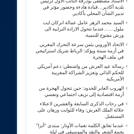
الاستاد مصطفى بودرقة النائب الاول لرئيس
بلدية أكادير…قيادة هادءة وحضور مؤتر في
تدبير الشأن المحلي بأكادير.
السيد محمد الزهر عامل عمالة انزكان ايت
ملول……عندما تتحول الارادة الترابية الى
ورش مفتوح للتنمية.
الاتحاد الأوروبي يثمن سرعة التحرك المغربي
في أزمة سبتة ويؤكد: الرباط شريك استراتيجي
في ملف الهجرة
رسالة عيد العرش من واشنطن: دعم أمريكي
للحكم الذاتي وتعزيز الشراكة المغربية
الأمريكية
​الهروب العابر للحدود: حين تتحول الهجرة من
أزمة اقتصادية إلى نزيف اجتماعي ونفسي
في رحاب الذكرى السابعة والعشرين لاعتلاء
جلالة الملك العرش: وفاء للثوابت ورهان على
المستقبل
​عندما تعانق الكلمة نغمات الأوتار: منتدى “أنزا”
يجمع الشعر والنقد والموسيقى في ليلة