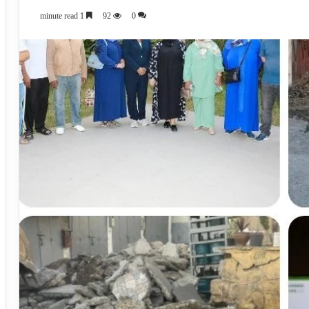
1 minute read
92
0