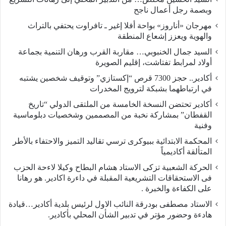
وبصمة رجل أعمال ناجح
مهرجان «أناروز» بواحة أفلا إغير ـ تافراوت يحتفي بالتراث
والهوية ويعزز إشعاع المنطقة
السيد جمال الخنبوبي… مقاربة القرب ورهان التنمية بجماعة
أولاد لمرابط تفتاشت، إقليم الصويرة
أكادير.. حجز 7300 قرص “إكستازي” وتوقيف شخصين يشتبه
في ارتباطهما بشبكة لترويج المخدرات
أكادير تحتضن النسخة الخامسة من الملتقى الدولي “تاريخ
القفطان” بمشاركة نخبة من المصممين وشخصيات دبلوماسية
وفنية
المحكمة الابتدائية ببيوكرى ترسي تقاليد التميز والاحتفاء بالأطر
المتألقة أكاديمياً
الحركة الشعبية تزكى الاستاد هشام البطاح وكيلا لاءحة الحزب
فى الاستحقاقات التشريعية المقبلة في داءرة اكادير. هو رهانا
على الكفاءة والخبرة .
الاستاد مصطفى بودرقة النائب الاول لرئيس بلدية أكادير…قيادة
هادءة وحضور مؤتر في تدبير الشأن المحلي بأكادير.