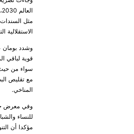
وجاءت تصريح
ا
مثل السندات ا
الاستقلالية ا
وشدد بومان عل
قوية لباقي ال
سواء من حيث 
مع تقليص البص
المناخي.
وفي معرض حدي
للنساء والشب
مؤكدا أن التن