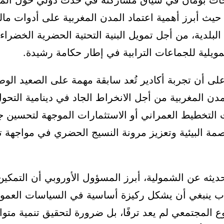
ات بومان في سياق مشاركته في حدث دولي حول المن
لعالم 2030، حيث أبرز أهمية اعتماد المدن المغربية على أدوات ما
لبلدية، من أجل تمويل البنية التحتية الحضرية الخضرا
لتمويلية للجماعات الترابية في إطار حكامة رشيدة.
ى أن تجربة أكادير تُعد سابقة مهمة على الصعيد الوط
مدن المغربية من أجل الانخراط الجاد في دينامية التحو
التخطيط العمراني أو الاستثمارات الموجهة لتحسين جو
مة البيئية وتعزيز مرونة النسيج الحضري في مواجهة ت
ثه عن الشمولية، أبرز المسؤول الأوروبي أن التمكين
اب ينبغي أن يشكل ركيزة أساسية في السياسات العمومي
وع المجتمعي لم يعد ترفًا، بل ضرورة لتحقيق تنمية متوا