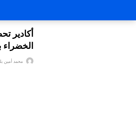
أكادير تح
الخضراء ب
محمد أمين بل