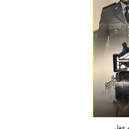
م حفل