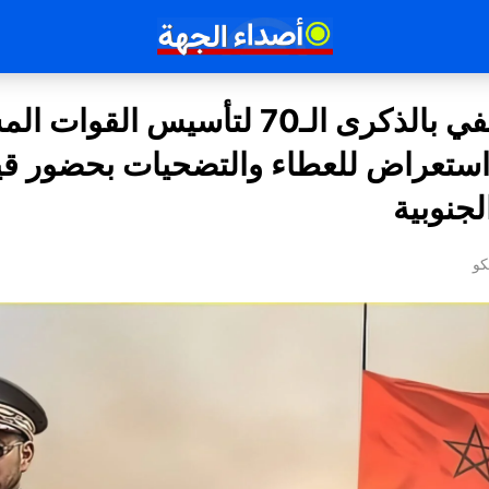
أكادير تحتفي بالذكرى الـ70 لتأسيس القو
 استعراض للعطاء والتضحيات بحضور قي
لجنوبية
كو