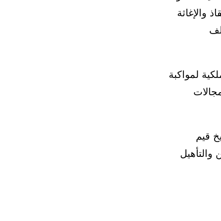
ذ والإغاثة
لف
كية لمواكبة
مجالات
خ قيم
 والتأهيل