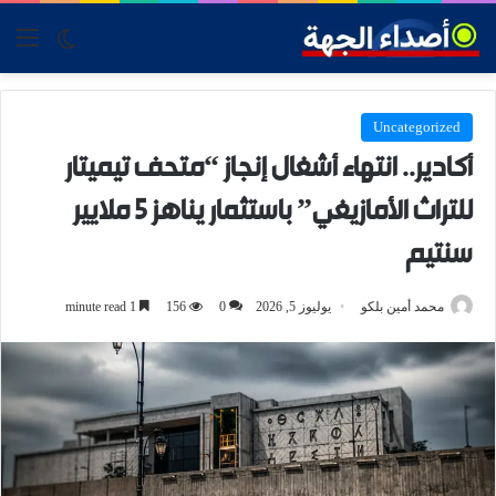
tch skin
nu
Uncategorized
أكادير.. انتهاء أشغال إنجاز “متحف تيميتار
للتراث الأمازيغي” باستثمار يناهز 5 ملايير
سنتيم
محمد أمين بلكو
يوليوز 5, 2026
0
156
1 minute read