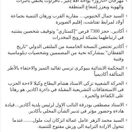
مهرجان «أناروز» بواحة أفلا إغير ـ تافراوت يحتفي بالتراث
والهوية ويعزز إشعاع المنطقة
السيد جمال الخنبوبي… مقاربة القرب ورهان التنمية بجماعة
أولاد لمرابط تفتاشت، إقليم الصويرة
أكادير.. حجز 7300 قرص “إكستازي” وتوقيف شخصين يشتبه
في ارتباطهما بشبكة لترويج المخدرات
أكادير تحتضن النسخة الخامسة من الملتقى الدولي “تاريخ
القفطان” بمشاركة نخبة من المصممين وشخصيات دبلوماسية
وفنية
المحكمة الابتدائية ببيوكرى ترسي تقاليد التميز والاحتفاء بالأطر
المتألقة أكاديمياً
الحركة الشعبية تزكى الاستاد هشام البطاح وكيلا لاءحة الحزب
فى الاستحقاقات التشريعية المقبلة في داءرة اكادير. هو رهانا
على الكفاءة والخبرة .
الاستاد مصطفى بودرقة النائب الاول لرئيس بلدية أكادير…قيادة
هادءة وحضور مؤتر في تدبير الشأن المحلي بأكادير.
السيد محمد الزهر عامل عمالة انزكان ايت ملول……عندما
تتحول الارادة الترابية الى ورش مفتوح للتنمية.