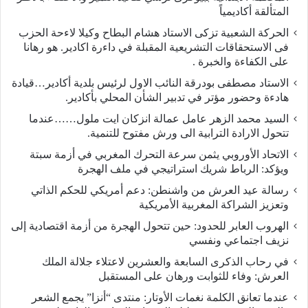
المتألقة أكاديمياً
الحركة الشعبية تزكى الاستاد هشام البطاح وكيلا لاءحة الحزب
فى الاستحقاقات التشريعية المقبلة في داءرة اكادير. هو رهانا
على الكفاءة والخبرة .
الاستاد مصطفى بودرقة النائب الاول لرئيس بلدية أكادير…قيادة
هادءة وحضور مؤتر في تدبير الشأن المحلي بأكادير.
السيد محمد الزهر عامل عمالة انزكان ايت ملول……عندما
تتحول الارادة الترابية الى ورش مفتوح للتنمية.
الاتحاد الأوروبي يثمن سرعة التحرك المغربي في أزمة سبتة
ويؤكد: الرباط شريك استراتيجي في ملف الهجرة
رسالة عيد العرش من واشنطن: دعم أمريكي للحكم الذاتي
وتعزيز الشراكة المغربية الأمريكية
​الهروب العابر للحدود: حين تتحول الهجرة من أزمة اقتصادية إلى
نزيف اجتماعي ونفسي
في رحاب الذكرى السابعة والعشرين لاعتلاء جلالة الملك
العرش: وفاء للثوابت ورهان على المستقبل
​عندما تعانق الكلمة نغمات الأوتار: منتدى “أنزا” يجمع الشعر