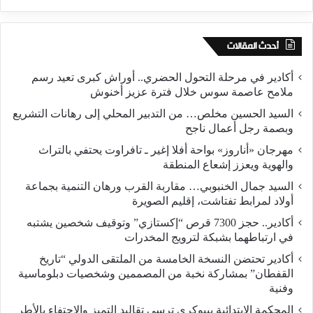
أحدث المقالات
أكادير في مرحلة التحول الحضري.. أوراش كبرى تعيد رسم
ملامح عاصمة سوس خلال فترة عزيز أخنوش
السيد الحسين مخلص… من التدبير المحلي إلى رهانات التشريع
وبصمة رجل أعمال ناجح
مهرجان «أناروز» بواحة أفلا إغير ـ تافراوت يحتفي بالتراث
والهوية ويعزز إشعاع المنطقة
السيد جمال الخنبوبي… مقاربة القرب ورهان التنمية بجماعة
أولاد لمرابط تفتاشت، إقليم الصويرة
أكادير.. حجز 7300 قرص “إكستازي” وتوقيف شخصين يشتبه
في ارتباطهما بشبكة لترويج المخدرات
أكادير تحتضن النسخة الخامسة من الملتقى الدولي “تاريخ
القفطان” بمشاركة نخبة من المصممين وشخصيات دبلوماسية
وفنية
المحكمة الابتدائية ببيوكرى ترسي تقاليد التميز والاحتفاء بالأطر